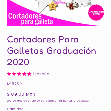
Abrir
elemento
Cortadores Para
multimedia
1
en
Galletas Graduación
una
ventana
modal
2020
1 reseña
SKU:
M1678P
Precio
$ 89.00 MXN
habitual
Los
gastos de envío
se calculan en la pantalla de pago.
Cantidad