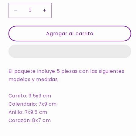
Reducir
Aumentar
cantidad
cantidad
para
para
Cortadores
Cortadores
Agregar al carrito
Para
Para
Galletas
Galletas
Graduación
Graduación
2020
2020
El paquete incluye 5 piezas con las siguientes
modelos y medidas:
Carrito: 9.5x9 cm
Calendario: 7x9 cm
Anillo: 7x9.5 cm
Corazón: 8x7 cm