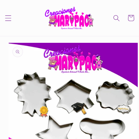
Ir
directamente
al contenido
Carrito
Ir
directamente
a la
información
del producto