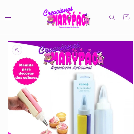
Ir
directamente
al contenido
Carrito
Ir
directamente
a la
información
del producto